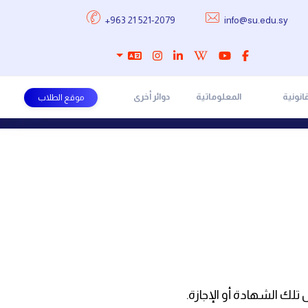
+963 21 521-2079
info@su.edu.sy
انونية
المعلوماتية
دوائر أخرى
موقع الطلاب
 تلك الشهادة أو الإجازة.