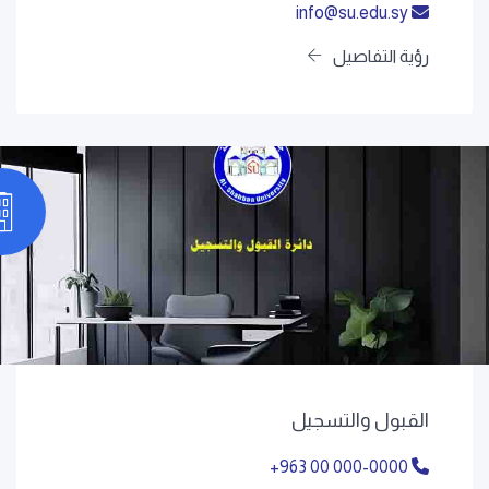
info@su.edu.sy
رؤية التفاصيل
القبول والتسجيل
+963 00 000-0000