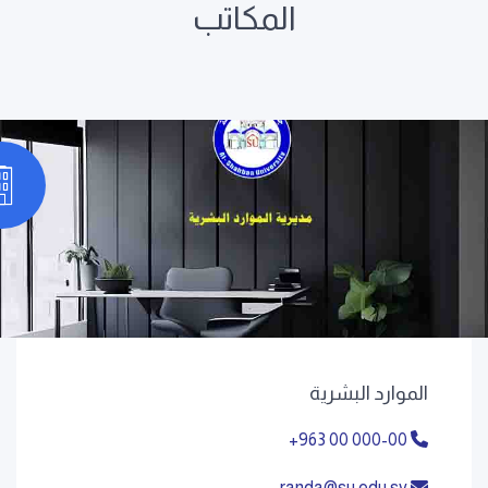
المكاتب
الموارد البشرية
+963 00 000-00
randa@su.edu.sy