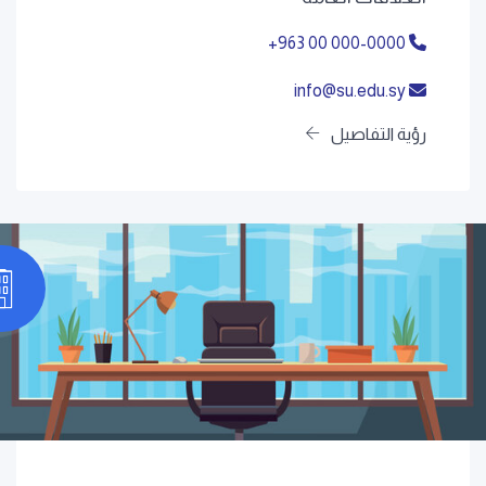
+963 00 000-0000
info@su.edu.sy
رؤية التفاصيل