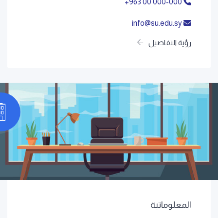
+963 00 000-000
info@su.edu.sy
رؤية التفاصيل
المعلوماتية