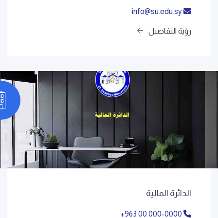
info@su.edu.sy
رؤية التفاصيل
الدائرة المالية
+963 00 000-0000