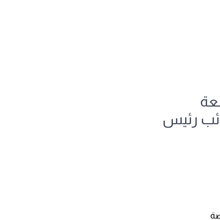
عة
ائب رئيس
صة