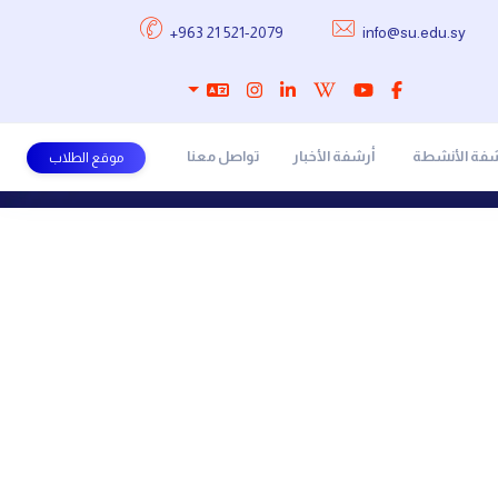
+963 21 521-2079
info@su.edu.sy
شفة الأنشطة
أرشفة الأخبار
تواصل معنا
موقع الطلاب