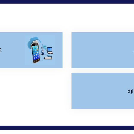
ك
ارة