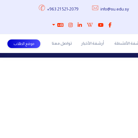
+963 21 521-2079
info@su.edu.sy
شفة الأنشطة
أرشفة الأخبار
تواصل معنا
موقع الطلاب