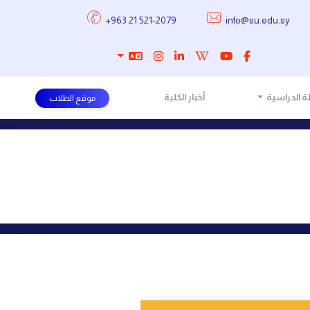
+963 21 521-2079
info@su.edu.sy
ة الدراسية
أخبار الكلية
موقع الطلاب