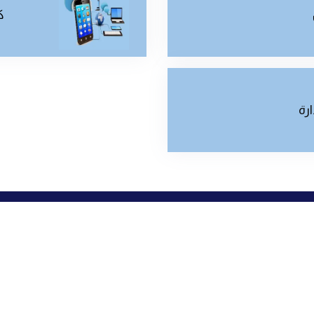
ك
ارة