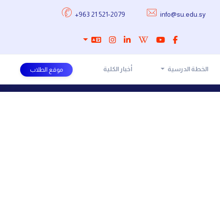
+963 21 521-2079
info@su.edu.sy
الخطة الدرسية
أخبار الكلية
موقع الطلاب