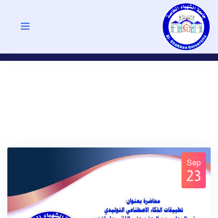
Sep
23