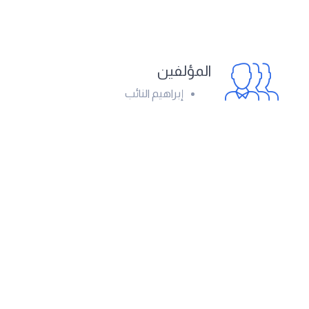
المؤلفين
إبراهيم النائب