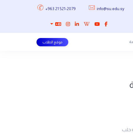
+963 21 521-2079
info@su.edu.sy
عة
موقع الطلاب
ة
 حلب