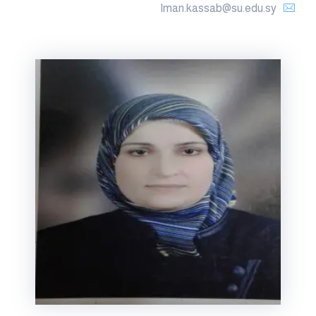
Iman.kassab@su.edu.sy